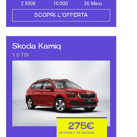
2.500€
10.000
36 Mesi
SCOPRI L'OFFERTA
Skoda Kamiq
1.0 TSI
275€
al mese / iva esclusa