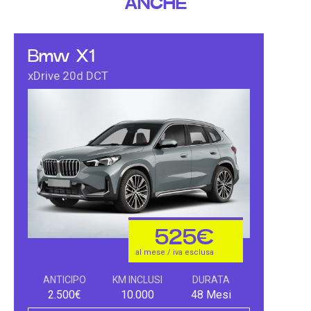
ANCHE
Bmw X1
xDrive 20d DCT
525€
al mese / iva esclusa
ANTICIPO
KM INCLUSI
DURATA
2.500€
10.000
48 Mesi