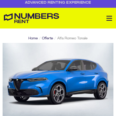
ADVANCED RENTING EXPERIENCE
Home
/
Offerte
/
Alfa Romeo Tonale