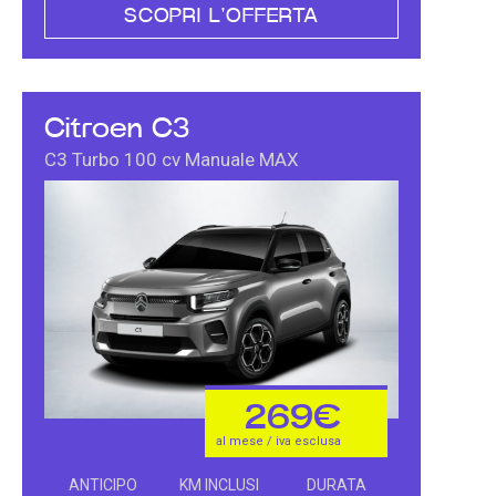
SCOPRI L'OFFERTA
Citroen C3
C3 Turbo 100 cv Manuale MAX
269€
al mese / iva esclusa
ANTICIPO
KM INCLUSI
DURATA