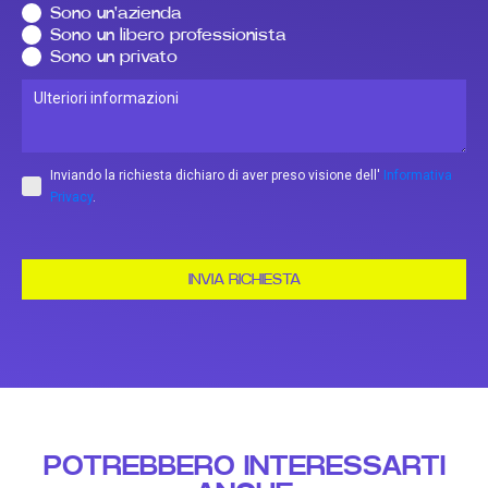
Sono un'azienda
Sono un libero professionista
Sono un privato
Inviando la richiesta dichiaro di aver preso visione dell'
Informativa
Privacy
.
INVIA RICHIESTA
POTREBBERO INTERESSARTI