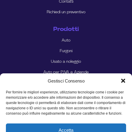
Contatti
Richiedi un preventivo
Prodotti
Auto
Furgoni
Usato a noleggio
Auto per P.IVA e Aziende
Gestisci Consenso
Auto per Privati
Per fornire le migliori esperienze, utilizziamo tecnologie come i cookie per
memorizzare e/o accedere alle informazioni del dispositivo. Il consenso a
Seguici sui social
queste tecnologie ci permetterà di elaborare dati come il comportamento di
navigazione o ID unici su questo sito. Non acconsentire o ritirare il
consenso può influire negativamente su alcune caratteristiche e funzioni.
Accetta