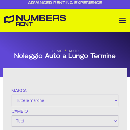
ADVANCED RENTING EXPERIENCE
HOME
AUTO
Noleggio Auto a Lungo Termine
MARCA
CAMBIO