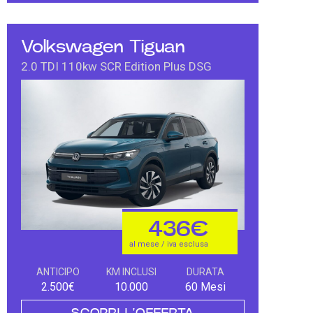
Volkswagen Tiguan
2.0 TDI 110kw SCR Edition Plus DSG
436€
al mese / iva esclusa
ANTICIPO
KM INCLUSI
DURATA
2.500€
10.000
60 Mesi