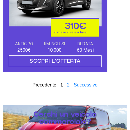
310€
al mese / iva esclusa
ANTICIPO
KM INCLUSI
DURATA
2500€
10.000
60 Mesi
SCOPRI L'OFFERTA
Precedente
1
2
Successivo
Cerchi un veicolo
commerciale?