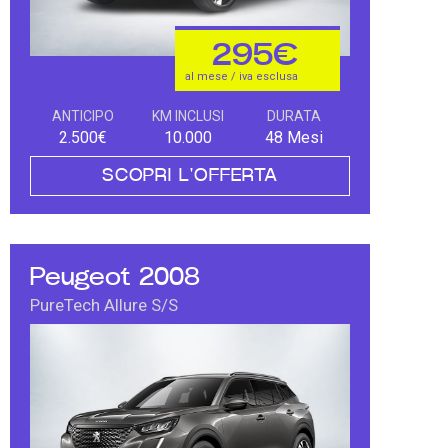
295€
al mese / iva esclusa
ANTICIPO
KM INCLUSI
DURATA
2.500€
10.000
48 Mesi
SCOPRI L'OFFERTA
Peugeot 2008
PureTech Allure S/S