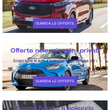
Scopri le nostre offerte di noleggio su furgoni, van e
autocarri
GUARDA LE OFFERTE
Offerte noleggio per i privati
Scopri tutte le auto a noleggio lungo termine per i
privati
GUARDA LE OFFERTE
Scopri l'usato a noleggio