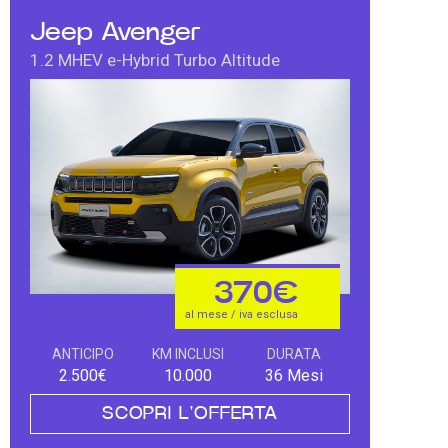
Jeep Avenger
1.2 MHEV e-Hybrid Turbo Altitude
370€
al mese / iva esclusa
ANTICIPO
KM INCLUSI
DURATA
2.500€
10.000
36 Mesi
SCOPRI L'OFFERTA