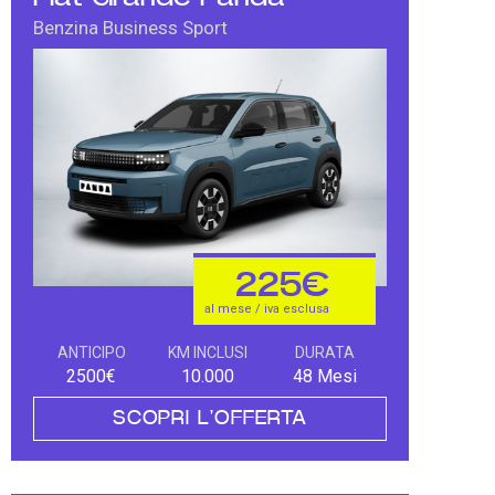
Benzina Business Sport
225€
al mese / iva esclusa
ANTICIPO
KM INCLUSI
DURATA
2500€
10.000
48 Mesi
SCOPRI L'OFFERTA