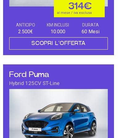
314€
al mese / iva esclusa
ANTICIPO
KM INCLUSI
DURATA
2.500€
10.000
60 Mesi
SCOPRI L'OFFERTA
Ford Puma
Hybrid 125CV ST-Line