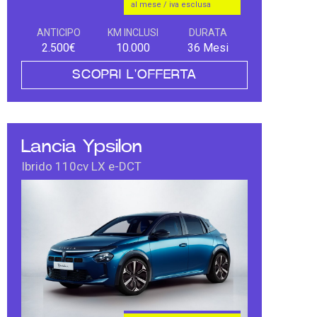
al mese / iva esclusa
ANTICIPO
KM INCLUSI
DURATA
2.500€
10.000
36 Mesi
SCOPRI L'OFFERTA
Lancia Ypsilon
Ibrido 110cv LX e-DCT