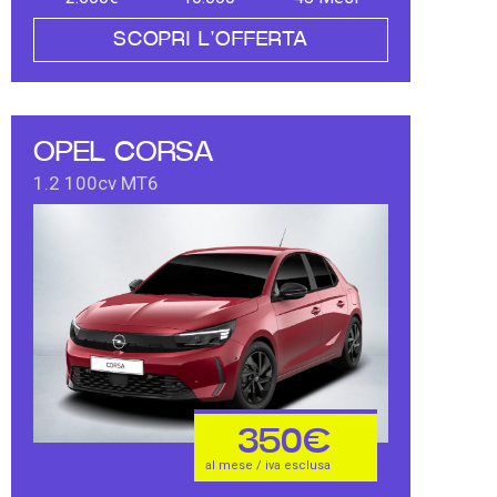
SCOPRI L'OFFERTA
OPEL CORSA
1.2 100cv MT6
350€
al mese / iva esclusa