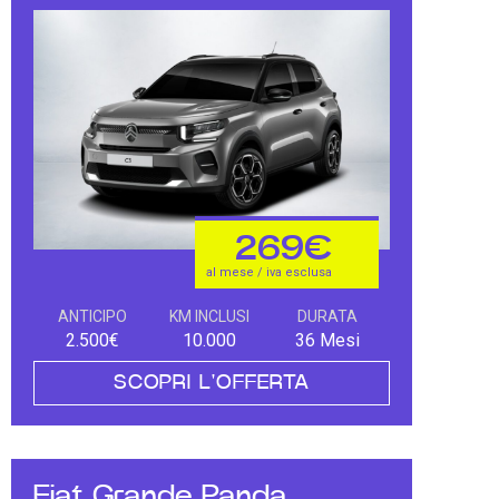
269€
al mese / iva esclusa
ANTICIPO
KM INCLUSI
DURATA
2.500€
10.000
36 Mesi
SCOPRI L'OFFERTA
Fiat Grande Panda