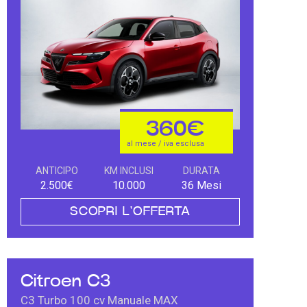
360€
al mese / iva esclusa
ANTICIPO
KM INCLUSI
DURATA
2.500€
10.000
36 Mesi
SCOPRI L'OFFERTA
Citroen C3
C3 Turbo 100 cv Manuale MAX