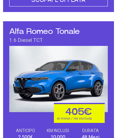
SCOPRI L'OFFERTA
Alfa Romeo Tonale
1.6 Diesel TCT
405€
al mese / iva esclusa
ANTICIPO
KM INCLUSI
DURATA
2.500€
10.000
48 Mesi