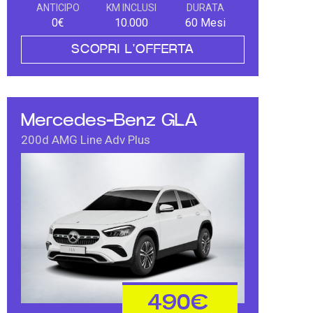
ANTICIPO
KM INCLUSI
DURATA
0€
10.000
60 Mesi
SCOPRI L'OFFERTA
Mercedes-Benz GLA
200d AMG Line Adv Plus
490€