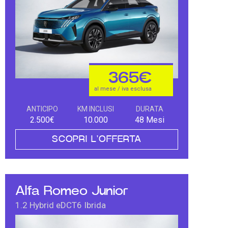
365€
al mese / iva esclusa
ANTICIPO
KM INCLUSI
DURATA
2.500€
10.000
48 Mesi
SCOPRI L'OFFERTA
Alfa Romeo Junior
1.2 Hybrid eDCT6 Ibrida