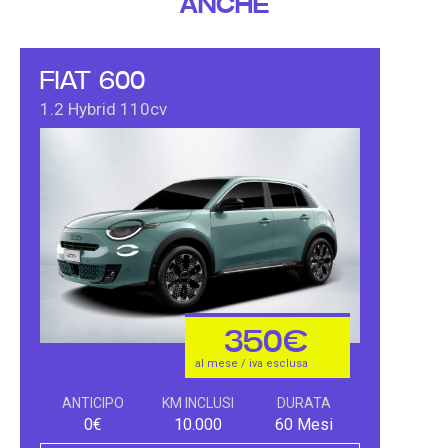
ANCHE
FIAT 600
1.2 Hybrid 110cv
350€
al mese / iva esclusa
ANTICIPO
KM INCLUSI
DURATA
0€
10.000
60 Mesi