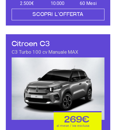
2.500€
10.000
60 Mesi
SCOPRI L'OFFERTA
Citroen C3
C3 Turbo 100 cv Manuale MAX
269€
al mese / iva esclusa