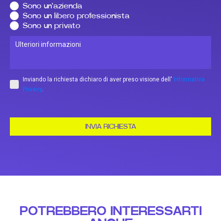
Sono un'azienda
Sono un libero professionista
Sono un privato
Inviando la richiesta dichiaro di aver preso visione dell'
Informativa
Privacy
.
INVIA RICHIESTA
POTREBBERO INTERESSARTI