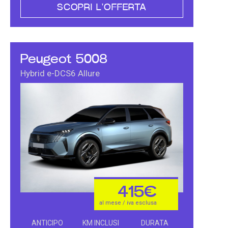
SCOPRI L'OFFERTA
Peugeot 5008
Hybrid e-DCS6 Allure
415€
al mese / iva esclusa
ANTICIPO
KM INCLUSI
DURATA