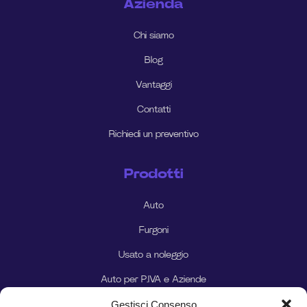
Azienda
Chi siamo
Blog
Vantaggi
Contatti
Richiedi un preventivo
Prodotti
Auto
Furgoni
Usato a noleggio
Auto per P.IVA e Aziende
Gestisci Consenso
Auto per Privati