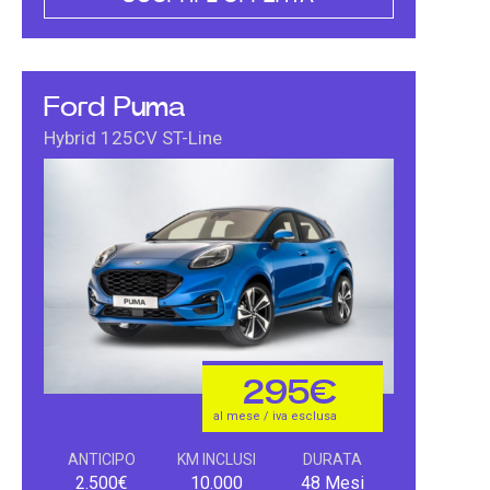
Ford Puma
Hybrid 125CV ST-Line
295€
al mese / iva esclusa
ANTICIPO
KM INCLUSI
DURATA
2.500€
10.000
48 Mesi