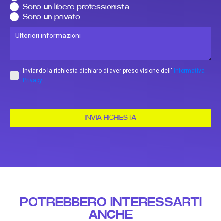
Sono un libero professionista
Sono un privato
Inviando la richiesta dichiaro di aver preso visione dell'
Informativa
Privacy
.
INVIA RICHIESTA
POTREBBERO INTERESSARTI
ANCHE