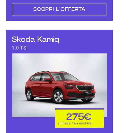
SCOPRI L'OFFERTA
Skoda Kamiq
1.0 TSI
275€
al mese / iva esclusa