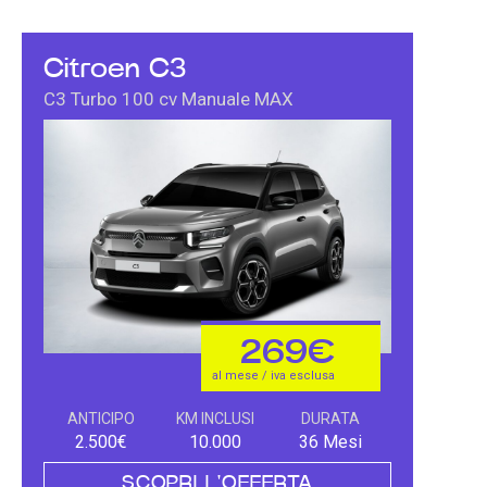
Citroen C3
C3 Turbo 100 cv Manuale MAX
269€
al mese / iva esclusa
ANTICIPO
KM INCLUSI
DURATA
2.500€
10.000
36 Mesi
SCOPRI L'OFFERTA