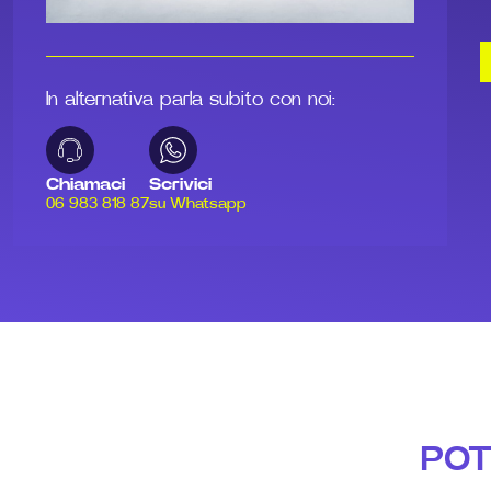
In alternativa parla subito con noi:
Chiamaci
Scrivici
06 983 818 87
su Whatsapp
POT