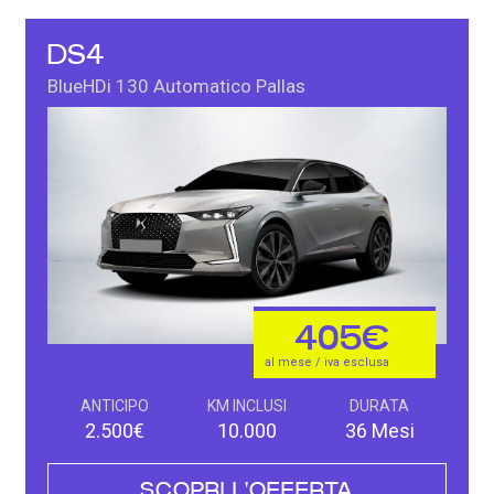
DS4
BlueHDi 130 Automatico Pallas
405€
al mese / iva esclusa
ANTICIPO
KM INCLUSI
DURATA
2.500€
10.000
36 Mesi
SCOPRI L'OFFERTA