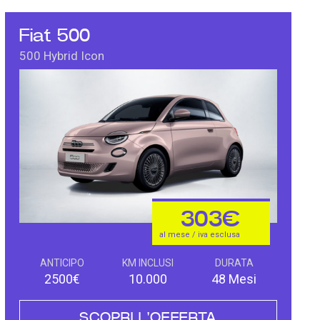
Fiat 500
500 Hybrid Icon
303€
al mese / iva esclusa
ANTICIPO
KM INCLUSI
DURATA
2500€
10.000
48 Mesi
SCOPRI L'OFFERTA