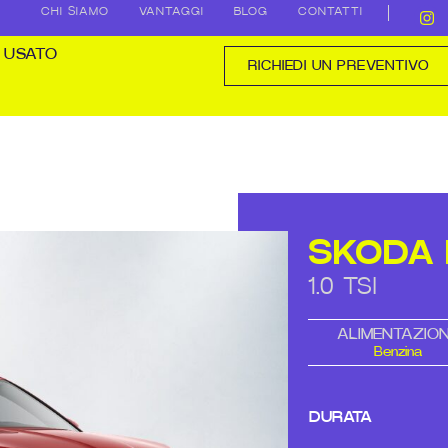
CHI SIAMO
VANTAGGI
BLOG
CONTATTI
USATO
RICHIEDI UN PREVENTIVO
SKODA 
1.0 TSI
ALIMENTAZIO
Benzina
DURATA