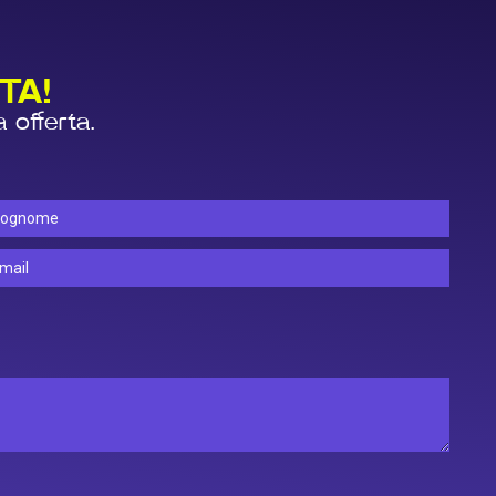
TA!
a offerta.