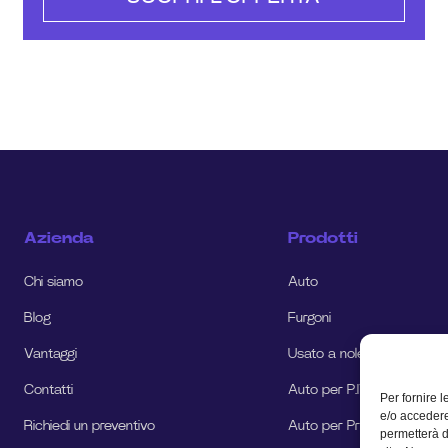
Azienda
Prodotti
Chi siamo
Auto
Blog
Furgoni
Vantaggi
Usato a noleggio
Contatti
Auto per P.IVA e Aziende
Per fornire 
e/o accedere
Richiedi un preventivo
Auto per Privati
permetterà d