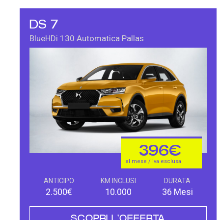
DS 7
BlueHDi 130 Automatica Pallas
396€
al mese / iva esclusa
ANTICIPO
KM INCLUSI
DURATA
2.500€
10.000
36 Mesi
SCOPRI L'OFFERTA