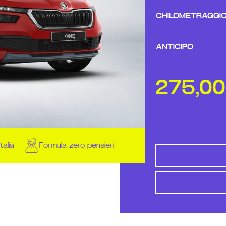
CHILOMETRAGGI
ANTICIPO
275,0
talia
Formula zero pensieri