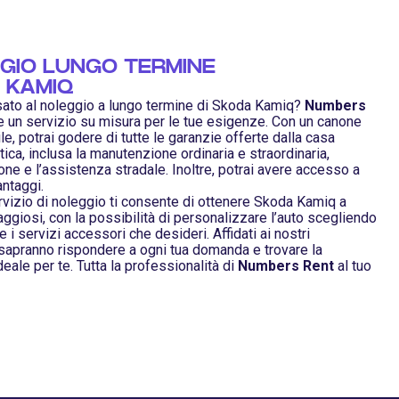
GIO LUNGO TERMINE
 KAMIQ
sato al noleggio a lungo termine di Skoda Kamiq?
Numbers
re un servizio su misura per le tue esigenze. Con un canone
e, potrai godere di tutte le garanzie offerte dalla casa
ica, inclusa la manutenzione ordinaria e straordinaria,
one e l’assistenza stradale. Inoltre, potrai avere accesso a
antaggi.
ervizio di noleggio ti consente di ottenere Skoda Kamiq a
ggiosi, con la possibilità di personalizzare l’auto scegliendo
 e i servizi accessori che desideri. Affidati ai nostri
 sapranno rispondere a ogni tua domanda e trovare la
eale per te. Tutta la professionalità di
Numbers Rent
al tuo