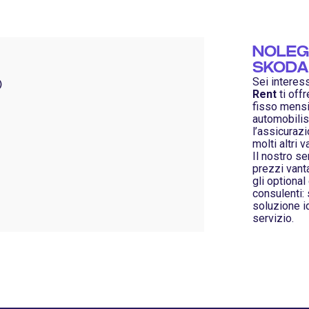
NOLEG
SKODA
Sei interes
)
Rent
ti off
fisso mensil
automobilist
l’assicurazi
molti altri v
Il nostro s
prezzi vanta
gli optional
consulenti:
soluzione id
servizio.