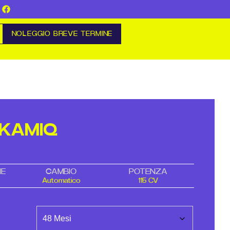
NOLEGGIO BREVE TERMINE
KAMIQ
NE
CAMBIO
POTENZA
Automatico
115 CV