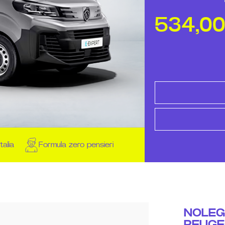
534,0
talia
Formula zero pensieri
NOLEG
PEUGE