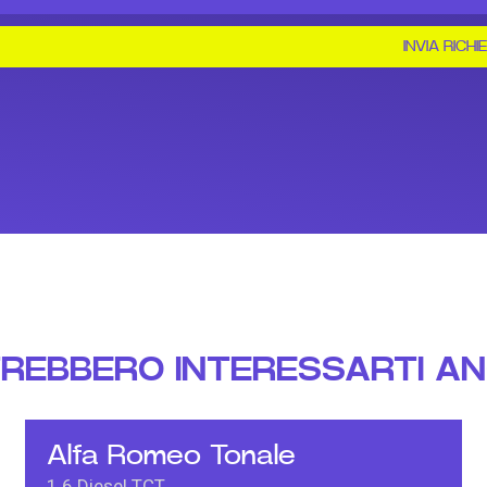
INVIA RICHI
REBBERO INTERESSARTI A
Alfa Romeo Tonale
1.6 Diesel TCT