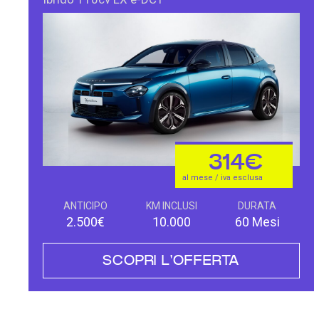
314€
al mese / iva esclusa
ANTICIPO
KM INCLUSI
DURATA
2.500€
10.000
60 Mesi
SCOPRI L'OFFERTA