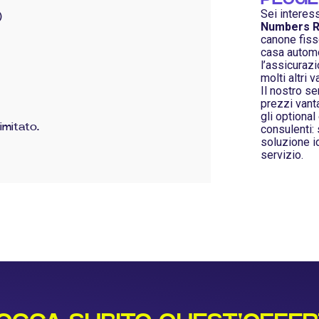
Sei interes
)
Numbers R
canone fisso
casa automob
l’assicurazi
molti altri v
Il nostro s
prezzi vanta
gli optional
imitato.
consulenti:
soluzione id
servizio.