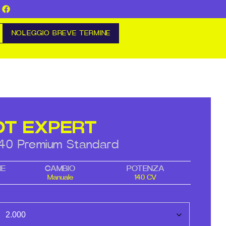
NOLEGGIO BREVE TERMINE
OT EXPERT
 140 Premium Standard
NE
CAMBIO
POTENZA
Manuale
140 CV