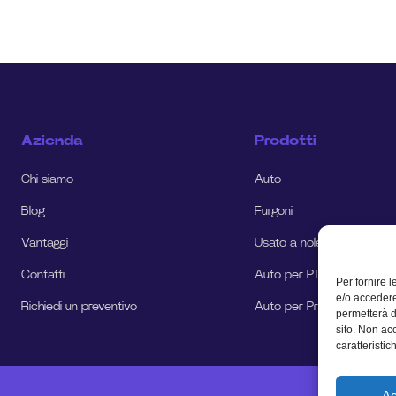
Azienda
Prodotti
Chi siamo
Auto
Blog
Furgoni
Vantaggi
Usato a noleggio
Contatti
Auto per P.IVA e Aziende
Per fornire 
e/o accedere
Richiedi un preventivo
Auto per Privati
permetterà d
sito. Non ac
caratteristic
Ac