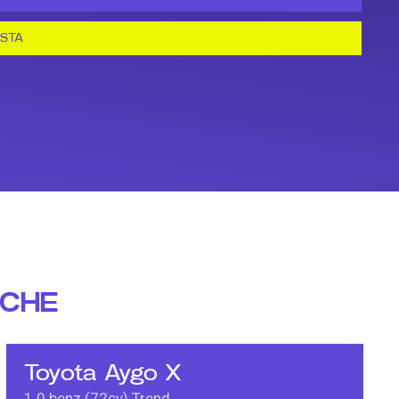
ESTA
NCHE
Toyota Aygo X
1.0 benz (72cv) Trend