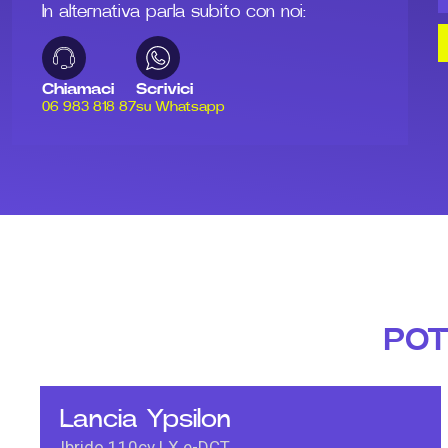
In alternativa parla subito con noi:
Chiamaci
Scrivici
06 983 818 87
su Whatsapp
POT
Lancia Ypsilon
Ibrido 110cv LX e-DCT