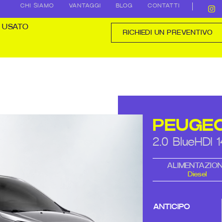
CHI SIAMO
VANTAGGI
BLOG
CONTATTI
USATO
RICHIEDI UN PREVENTIVO
PEUGE
2.0 BlueHDI
ALIMENTAZIO
Diesel
ANTICIPO