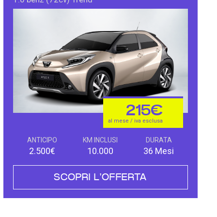
215€
al mese / iva esclusa
ANTICIPO
KM INCLUSI
DURATA
2.500€
10.000
36 Mesi
SCOPRI L'OFFERTA