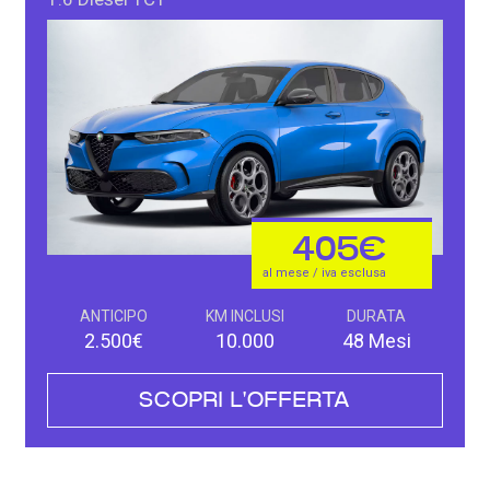
405€
al mese / iva esclusa
ANTICIPO
KM INCLUSI
DURATA
2.500€
10.000
48 Mesi
SCOPRI L'OFFERTA