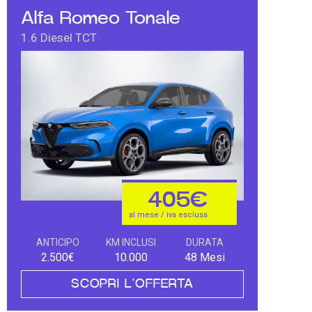
Alfa Romeo Tonale
1.6 Diesel TCT
405€
al mese / iva esclusa
ANTICIPO
KM INCLUSI
DURATA
2.500€
10.000
48 Mesi
SCOPRI L'OFFERTA