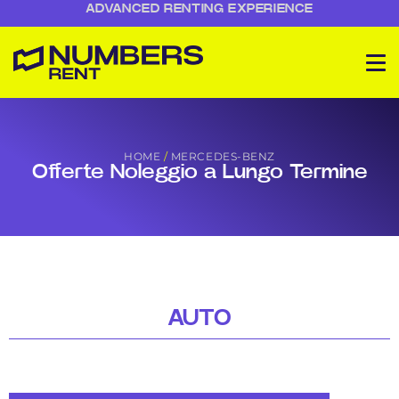
ADVANCED RENTING EXPERIENCE
HOME
/
MERCEDES-BENZ
Offerte Noleggio a Lungo Termine
AUTO