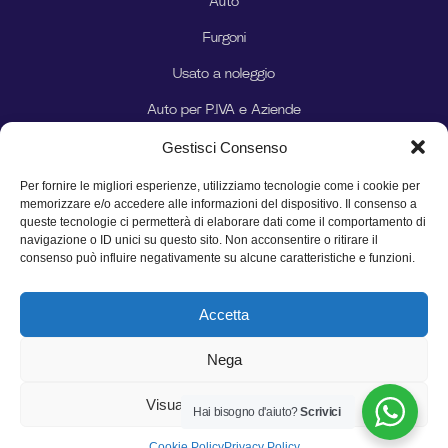
Auto
Furgoni
Usato a noleggio
Auto per P.IVA e Aziende
Gestisci Consenso
Auto per Privati
Per fornire le migliori esperienze, utilizziamo tecnologie come i cookie per
Seguici sui social
memorizzare e/o accedere alle informazioni del dispositivo. Il consenso a
queste tecnologie ci permetterà di elaborare dati come il comportamento di
navigazione o ID unici su questo sito. Non acconsentire o ritirare il
consenso può influire negativamente su alcune caratteristiche e funzioni.
Accetta
Nega
Privacy Policy
Cookie Policy
© 2024 Linkers srl | P.IVA 07117271218 | Tutti i diritti riservati
Visualizza le preferenze
Hai bisogno d'aiuto?
Scrivici
Cookie Policy
Privacy Policy
Tutte le offerte sono soggette a disponibilità dei veicoli, ad approvazione finanziaria e a variazioni di