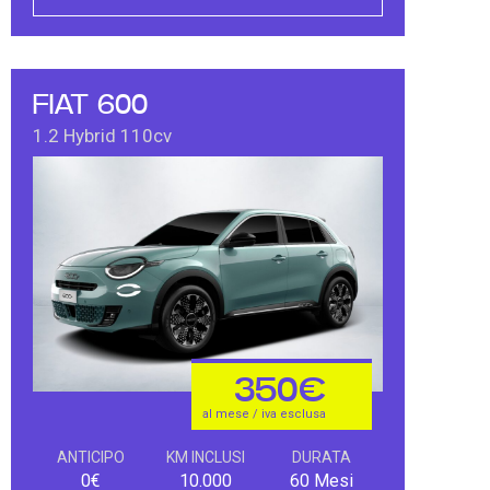
FIAT 600
1.2 Hybrid 110cv
350€
al mese / iva esclusa
ANTICIPO
KM INCLUSI
DURATA
0€
10.000
60 Mesi