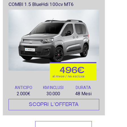
COMBI 1.5 BlueHdi 100cv MT6
496€
al mese / iva esclusa
ANTICIPO
KM INCLUSI
DURATA
2.000€
30.000
48 Mesi
SCOPRI L'OFFERTA