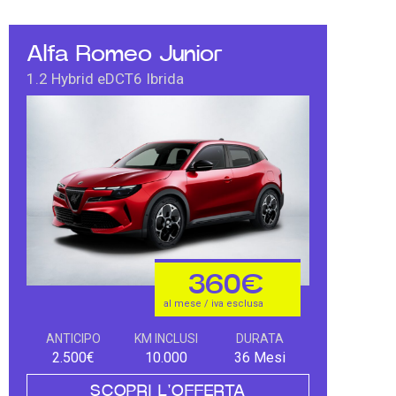
Alfa Romeo Junior
1.2 Hybrid eDCT6 Ibrida
360€
al mese / iva esclusa
ANTICIPO
KM INCLUSI
DURATA
2.500€
10.000
36 Mesi
SCOPRI L'OFFERTA