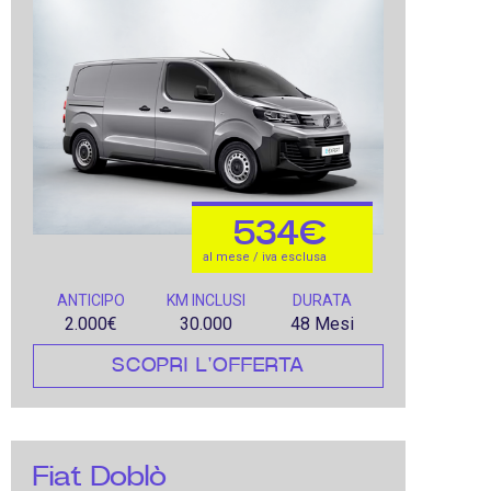
534€
al mese / iva esclusa
ANTICIPO
KM INCLUSI
DURATA
2.000€
30.000
48 Mesi
SCOPRI L'OFFERTA
Fiat Doblò